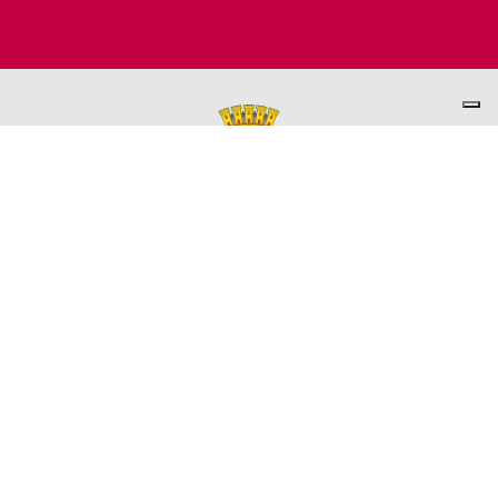
PER INFORMAZIONI
ASSESSORATO AL TURISMO
Ufficio promozione del Territorio
L'ufficio comunale è ubicato a Palazzo Garbin - 2° piano aperto
dal lunedì al venerdì 9.00 - 13.00
TEL. +39 0445-691285