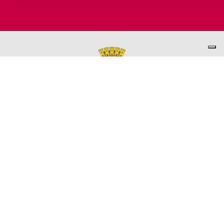
PER INFORMAZIONI
ASSESSORATO AL TURISMO
Ufficio promozione del Territorio
L'ufficio comunale è ubicato a Palazzo Garbin - 2° piano aperto
dal lunedì al venerdì 9.00 - 13.00
TEL. +39 0445-691285