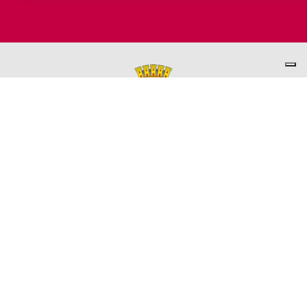
PER INFORMAZIONI
ASSESSORATO AL TURISMO
Ufficio promozione del Territorio
L'ufficio comunale è ubicato a Palazzo Garbin - 2° piano aperto
dal lunedì al venerdì 9.00 - 13.00
TEL. +39 0445-691285