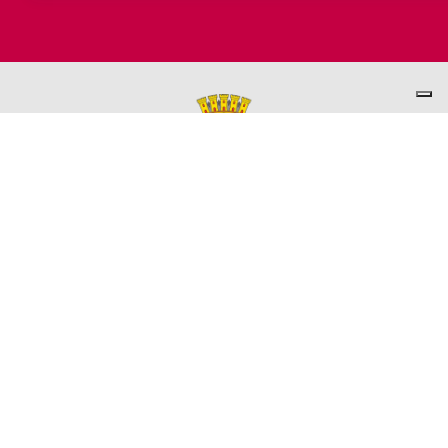
PER INFORMAZIONI
ASSESSORATO AL TURISMO
Ufficio promozione del Territorio
L'ufficio comunale è ubicato a Palazzo Garbin - 2° piano aperto
dal lunedì al venerdì 9.00 - 13.00
TEL. +39 0445-691285