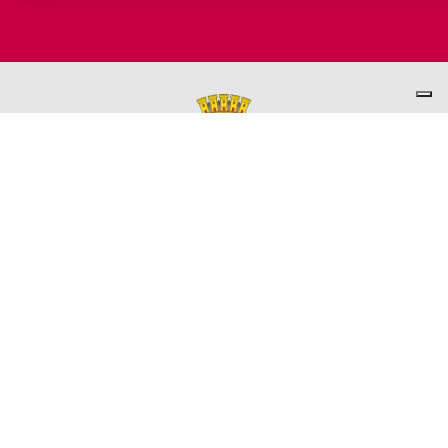
PER INFORMAZIONI
ASSESSORATO AL TURISMO
Ufficio promozione del Territorio
L'ufficio comunale è ubicato a Palazzo Garbin - 2° piano aperto
dal lunedì al venerdì 9.00 - 13.00
TEL. +39 0445-691285