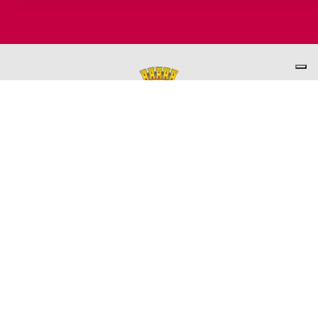
PER INFORMAZIONI
ASSESSORATO AL TURISMO
Ufficio promozione del Territorio
L'ufficio comunale è ubicato a Palazzo Garbin - 2° piano aperto
dal lunedì al venerdì 9.00 - 13.00
TEL. +39 0445-691285