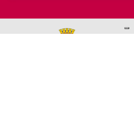
PER INFORMAZIONI
ASSESSORATO AL TURISMO
Ufficio promozione del Territorio
L'ufficio comunale è ubicato a Palazzo Garbin - 2° piano aperto
dal lunedì al venerdì 9.00 - 13.00
TEL. +39 0445-691285