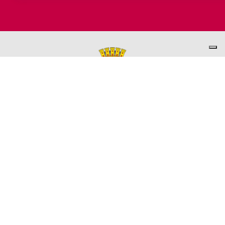
PER INFORMAZIONI
ASSESSORATO AL TURISMO
Ufficio promozione del Territorio
L'ufficio comunale è ubicato a Palazzo Garbin - 2° piano aperto
dal lunedì al venerdì 9.00 - 13.00
TEL. +39 0445-691285