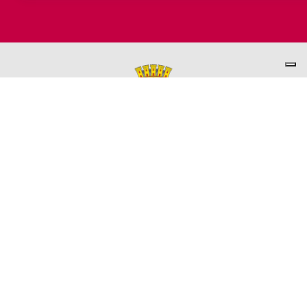
PER INFORMAZIONI
ASSESSORATO AL TURISMO
Ufficio promozione del Territorio
L'ufficio comunale è ubicato a Palazzo Garbin - 2° piano aperto
dal lunedì al venerdì 9.00 - 13.00
TEL. +39 0445-691285